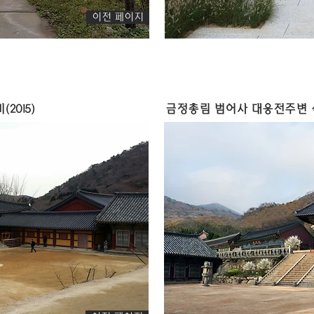
이전 페이지
2015)
금정총림 범어사 대웅전주변 식