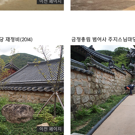
이전 페이지
재정비(2014)
금정총림 범어사 주지스님마당 
이전 페이지